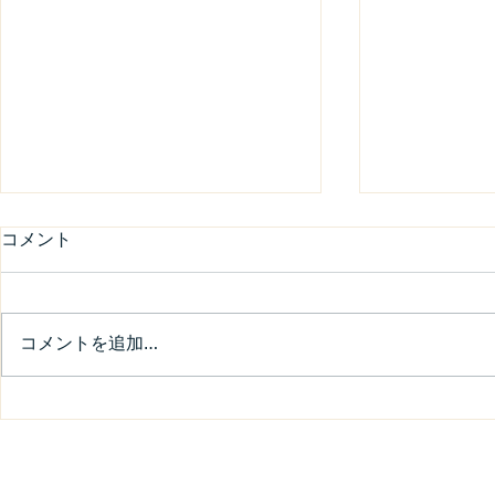
コメント
会社のロゴ
コメントを追加…
今年のカンファレンス
株式会社プルミエ・アバンセ
お問合せ ​